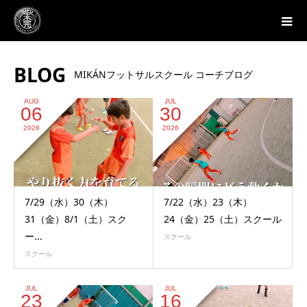
BLOG
MIKÁNフットサルスクール コーチブログ
AUG
JUL
06
30
2026
2026
7/29（水）30（木）
7/22（水）23（木）
31（金）8/1（土）スク
24（金）25（土）スクール
ー...
スクール
スクール
JUL
JUL
23
16