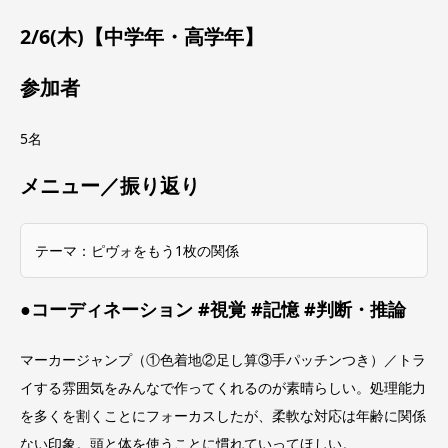
2/6(木)【中学年・高学年】
参加者
5名
メニュー／振り返り
テーマ：ピヴォをもう1枚の関係
●コーディネーション #視覚 #記憶 #判断・推論
マーカージャンプ（①色着地②足し算③手パッチンつき）／トラ
イする雰囲気をみんなで作ってくれるのが素晴らしい。処理能力
を多くを割くことにフォーカスしたが、柔軟な対応は年齢に関係
ない印象。頭と体を使うことに慣れていってほしい。