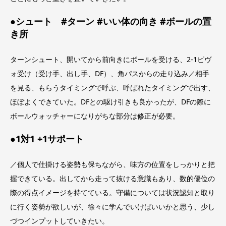
●シュート #ターン #いい体の向き #ボールの置
き所
ターンシュート、開いてから前向きにボールを受ける、2‐1ピヴ
ォ受け（受け手、出し手、DF）、角パスからの走り込み／相手
を見る、もらうタイミングで呼ぶ、呼ばれたタイミングで出す、
ほぼよくできていた。DFとの駆け引きも良かったが、DFの際に
ボールウォッチャーになりがちな部分は修正が必要。
●1対1 +1サポート
／個人で仕掛ける姿勢も保ちながら、味方の位置をしっかりと把
握できている。出してから走って抜ける意識もあり、数的優位の
際の得点イメージを持てている。守備については状況認知と取り
に行く姿勢が欲しいが、徐々に学んでいけばいいかと思う、少し
づつインプットしていきたい。