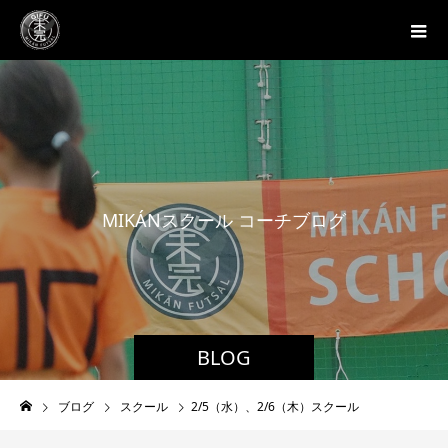
M
I
K
Á
N
ス
ク
ー
ル
コ
ー
チ
ブ
ロ
グ
BLOG
ブログ
スクール
2/5（水）、2/6（木）スクール