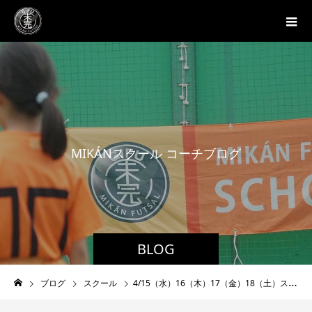
M
I
K
Á
N
ス
ク
ー
ル
コ
ー
チ
ブ
ロ
グ
BLOG
ブログ
スクール
4/15（水）16（木）17（金）18（土）スクール