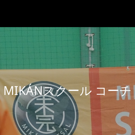
K
Á
N
ス
ク
ー
ル
コ
ー
チ
ブ