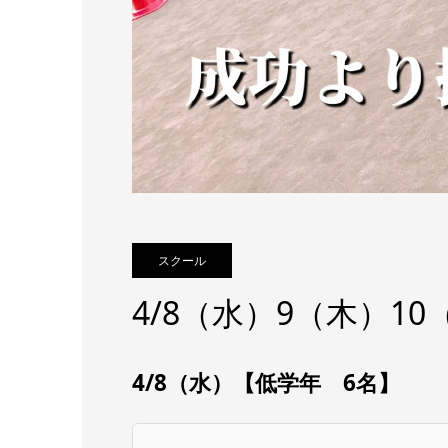
スクール
4/8（水）9（木）1
4/8（水）【低学年 6名】