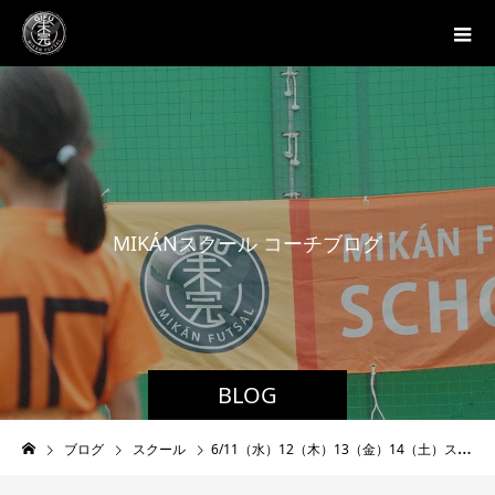
M
I
K
Á
N
ス
ク
ー
ル
コ
ー
チ
ブ
ロ
グ
BLOG
ブログ
スクール
6/11（水）12（木）13（金）14（土）スクール