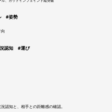
ール、カットインフェイント縦突破
ル #姿勢
方向
状況認知 #運び
状況認知と、相手との距離感の確認。