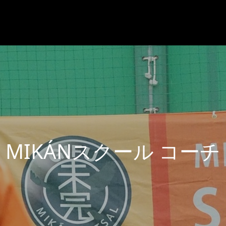
K
Á
N
ス
ク
ー
ル
コ
ー
チ
ブ