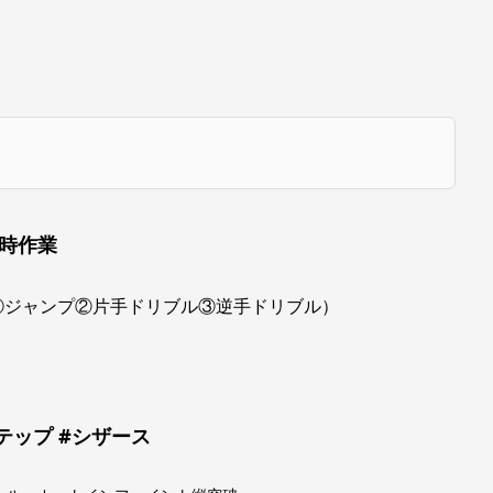
同時作業
①ジャンプ②片手ドリブル③逆手ドリブル）
テップ #シザース