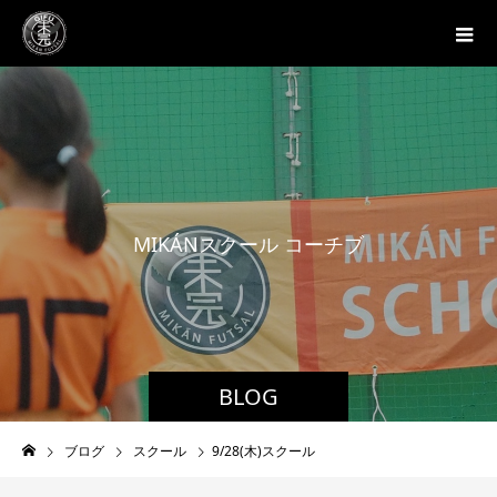
M
I
K
Á
N
ス
ク
ー
ル
コ
ー
チ
ブ
ロ
グ
BLOG
ブログ
スクール
9/28(木)スクール