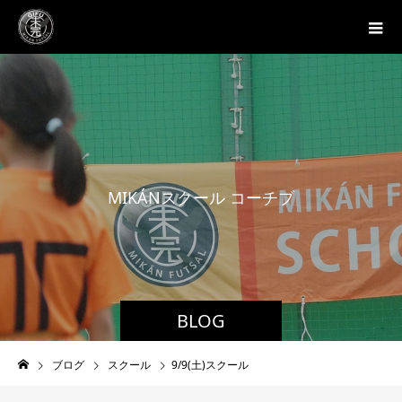
M
I
K
Á
N
ス
ク
ー
ル
コ
ー
チ
ブ
ロ
グ
BLOG
ブログ
スクール
9/9(土)スクール