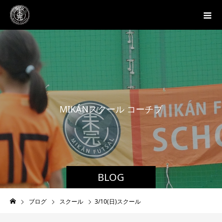
M
I
K
Á
N
ス
ク
ー
ル
コ
ー
チ
ブ
ロ
グ
BLOG
ブログ
スクール
3/10(日)スクール