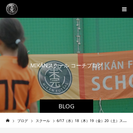
M
I
K
Á
N
ス
ク
ー
ル
コ
ー
チ
ブ
ロ
グ
BLOG
ブログ
スクール
6/17（水）18（木）19（金）20（土）スクール