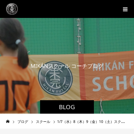
M
I
K
Á
N
ス
ク
ー
ル
コ
ー
チ
ブ
ロ
グ
BLOG
ブログ
スクール
1/7（水）8（木）9（金）10（土）スクール