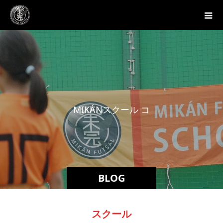
M
I
K
Á
N
ス
ク
ー
ル
コ
ー
チ
ブ
BLOG
スクール