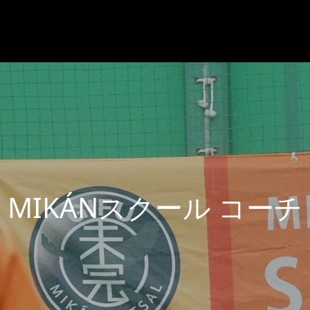
K
Á
N
ス
ク
ー
ル
コ
ー
チ
ブ